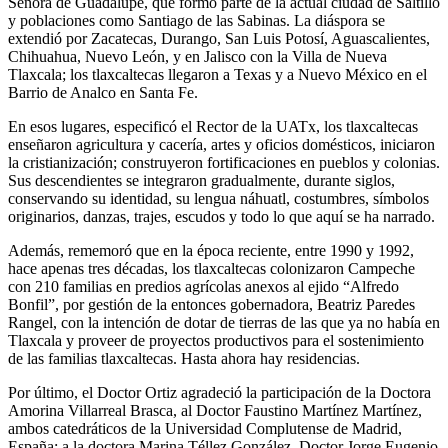
Señora de Guadalupe, que formó parte de la actual ciudad de Saltillo
y poblaciones como Santiago de las Sabinas. La diáspora se
extendió por Zacatecas, Durango, San Luis Potosí, Aguascalientes,
Chihuahua, Nuevo León, y en Jalisco con la Villa de Nueva
Tlaxcala; los tlaxcaltecas llegaron a Texas y a Nuevo México en el
Barrio de Analco en Santa Fe.
En esos lugares, especificó el Rector de la UATx, los tlaxcaltecas
enseñaron agricultura y cacería, artes y oficios domésticos, iniciaron
la cristianización; construyeron fortificaciones en pueblos y colonias.
Sus descendientes se integraron gradualmente, durante siglos,
conservando su identidad, su lengua náhuatl, costumbres, símbolos
originarios, danzas, trajes, escudos y todo lo que aquí se ha narrado.
Además, rememoró que en la época reciente, entre 1990 y 1992,
hace apenas tres décadas, los tlaxcaltecas colonizaron Campeche
con 210 familias en predios agrícolas anexos al ejido “Alfredo
Bonfil”, por gestión de la entonces gobernadora, Beatriz Paredes
Rangel, con la intención de dotar de tierras de las que ya no había en
Tlaxcala y proveer de proyectos productivos para el sostenimiento
de las familias tlaxcaltecas. Hasta ahora hay residencias.
Por último, el Doctor Ortiz agradeció la participación de la Doctora
Amorina Villarreal Brasca, al Doctor Faustino Martínez Martínez,
ambos catedráticos de la Universidad Complutense de Madrid,
España; a la doctora Marina Téllez González, Doctor Jorge Eugenio