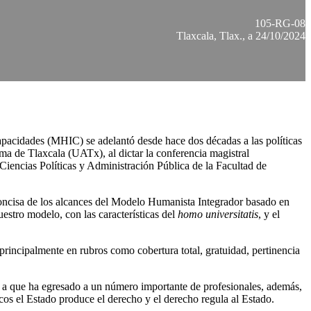
105-RG-08
Tlaxcala, Tlax., a 24/10/2024
apacidades (MHIC) se adelantó desde hace dos décadas a las políticas
ma de Tlaxcala (UATx), al dictar la conferencia magistral
encias Políticas y Administración Pública de la Facultad de
 concisa de los alcances del Modelo Humanista Integrador basado en
stro modelo, con las características del
homo universitatis
, y el
principalmente en rubros como cobertura total, gratuidad, pertinencia
ido a que ha egresado a un número importante de profesionales, además,
os el Estado produce el derecho y el derecho regula al Estado.