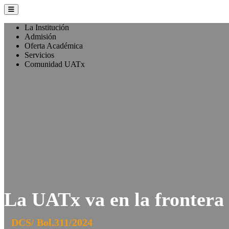
La Institución
Admisión
Oferta Académica
Servicios
Comunidad UATx
La UATx va en la frontera 
DCS/ Bol.311/2024