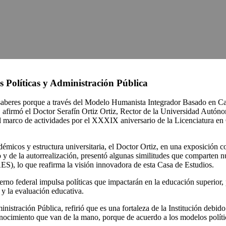
as Políticas y Administración Pública
e saberes porque a través del Modelo Humanista Integrador Basado en C
 afirmó el Doctor Serafín Ortiz Ortiz, Rector de la Universidad Autóno
arco de actividades por el XXXIX aniversario de la Licenciatura en Ci
démicos y estructura universitaria, el Doctor Ortiz, en una exposición
e la autorrealización, presentó algunas similitudes que comparten nue
S), lo que reafirma la visión innovadora de esta Casa de Estudios.
rno federal impulsa políticas que impactarán en la educación superior, 
 y la evaluación educativa.
inistración Pública, refirió que es una fortaleza de la Institución deb
onocimiento que van de la mano, porque de acuerdo a los modelos polític