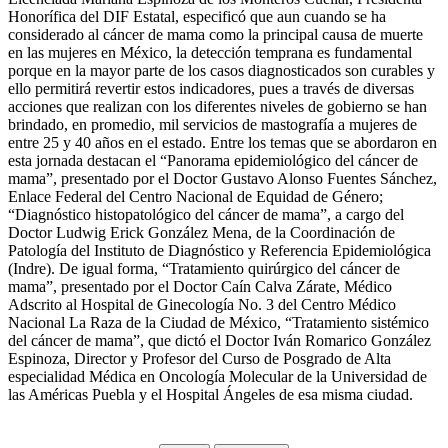
Honorífica del DIF Estatal, especificó que aun cuando se ha
considerado al cáncer de mama como la principal causa de muerte
en las mujeres en México, la detección temprana es fundamental
porque en la mayor parte de los casos diagnosticados son curables y
ello permitirá revertir estos indicadores, pues a través de diversas
acciones que realizan con los diferentes niveles de gobierno se han
brindado, en promedio, mil servicios de mastografía a mujeres de
entre 25 y 40 años en el estado. Entre los temas que se abordaron en
esta jornada destacan el “Panorama epidemiológico del cáncer de
mama”, presentado por el Doctor Gustavo Alonso Fuentes Sánchez,
Enlace Federal del Centro Nacional de Equidad de Género;
“Diagnóstico histopatológico del cáncer de mama”, a cargo del
Doctor Ludwig Erick González Mena, de la Coordinación de
Patología del Instituto de Diagnóstico y Referencia Epidemiológica
(Indre). De igual forma, “Tratamiento quirúrgico del cáncer de
mama”, presentado por el Doctor Caín Calva Zárate, Médico
Adscrito al Hospital de Ginecología No. 3 del Centro Médico
Nacional La Raza de la Ciudad de México, “Tratamiento sistémico
del cáncer de mama”, que dictó el Doctor Iván Romarico González
Espinoza, Director y Profesor del Curso de Posgrado de Alta
especialidad Médica en Oncología Molecular de la Universidad de
las Américas Puebla y el Hospital Ángeles de esa misma ciudad.