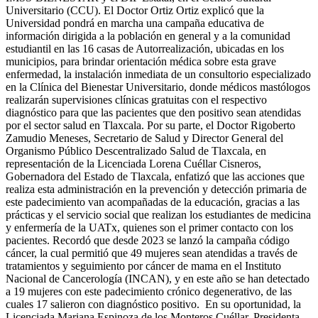
Universitario (CCU). El Doctor Ortiz Ortiz explicó que la
Universidad pondrá en marcha una campaña educativa de
información dirigida a la población en general y a la comunidad
estudiantil en las 16 casas de Autorrealización, ubicadas en los
municipios, para brindar orientación médica sobre esta grave
enfermedad, la instalación inmediata de un consultorio especializado
en la Clínica del Bienestar Universitario, donde médicos mastólogos
realizarán supervisiones clínicas gratuitas con el respectivo
diagnóstico para que las pacientes que den positivo sean atendidas
por el sector salud en Tlaxcala. Por su parte, el Doctor Rigoberto
Zamudio Meneses, Secretario de Salud y Director General del
Organismo Público Descentralizado Salud de Tlaxcala, en
representación de la Licenciada Lorena Cuéllar Cisneros,
Gobernadora del Estado de Tlaxcala, enfatizó que las acciones que
realiza esta administración en la prevención y detección primaria de
este padecimiento van acompañadas de la educación, gracias a las
prácticas y el servicio social que realizan los estudiantes de medicina
y enfermería de la UATx, quienes son el primer contacto con los
pacientes. Recordó que desde 2023 se lanzó la campaña código
cáncer, la cual permitió que 49 mujeres sean atendidas a través de
tratamientos y seguimiento por cáncer de mama en el Instituto
Nacional de Cancerología (INCAN), y en este año se han detectado
a 19 mujeres con este padecimiento crónico degenerativo, de las
cuales 17 salieron con diagnóstico positivo. En su oportunidad, la
Licenciada Mariana Espinoza de los Monteros Cuéllar, Presidenta