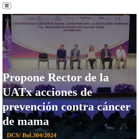
La Institución
Admisión
Oferta Académica
Servicios
Comunidad UATx
Propone Rector de la
UATx acciones de
prevención contra cáncer
de mama
DCS/ Bol.304/2024