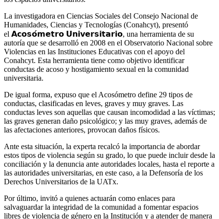
La investigadora en Ciencias Sociales del Consejo Nacional de
Humanidades, Ciencias y Tecnologías (Conahcyt), presentó
el 𝗔𝗰𝗼𝘀𝗼́𝗺𝗲𝘁𝗿𝗼 𝗨𝗻𝗶𝘃𝗲𝗿𝘀𝗶𝘁𝗮𝗿𝗶𝗼, una herramienta de su
autoría que se desarrolló en 2008 en el Observatorio Nacional sobre
Violencias en las Instituciones Educativas con el apoyo del
Conahcyt. Esta herramienta tiene como objetivo identificar
conductas de acoso y hostigamiento sexual en la comunidad
universitaria.
De igual forma, expuso que el Acosómetro define 29 tipos de
conductas, clasificadas en leves, graves y muy graves. Las
conductas leves son aquellas que causan incomodidad a las víctimas;
las graves generan daño psicológico; y las muy graves, además de
las afectaciones anteriores, provocan daños físicos.
Ante esta situación, la experta recalcó la importancia de abordar
estos tipos de violencia según su grado, lo que puede incluir desde la
conciliación y la denuncia ante autoridades locales, hasta el reporte a
las autoridades universitarias, en este caso, a la Defensoría de los
Derechos Universitarios de la UATx.
Por último, invitó a quienes actuarán como enlaces para
salvaguardar la integridad de la comunidad a fomentar espacios
libres de violencia de género en la Institución y a atender de manera