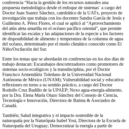
conferencia “Hacia la gestión de los recursos naturales una
propuesta metodológica desde el enfoque de sistemas¨ a cargo del
Doctor Juan Suarez Sánchez, catedrático de la UATx, proyecto de
investigación que trabaja con los docentes Sandra García de Jesús y
Guillermo A. Pérez Flores, el cual se aplicó al “Aprovechamiento
del atún aleta amarilla en el océano pacífico oriental”, que permite
identificar las escalas y las adaptaciones de la especie a los factores
de disponibilidad de alimento y temperatura de la columna de agua
del océano, determinado por el modo climático conocido como El
Niño/Oscilación del Sur.
Entre los temas que se abordarán en conferencias en los dos días de
trabajo destacan: Escarabajos descortezadores como promotores de
sistemas socio-ecológicos y la transdisciplina, por el Doctor
Francisco Armendáriz Toledano de la Universidad Nacional
Autónoma de México (UNAM); Vulnerabilidad social y educativa:
reflexiones en torno a su sentido práctico, a cargo del Doctor
Rodolfo Cruz Badillo de la UPAEP; Nexo agua-energía-alimento,
por la Dra. Elena María Otazo Sánchez del Consejo de Ciencia,
Tecnología e Innovación, Directora de Batista & Asociados de
Canadá.
También; Salud integrativa y el impacto sostenible de la
naturopatía por la Naturópata Isabel Yost, Directora de la Escuela de
Naturopatía del Uruguay; Democratizar la energía a partir de