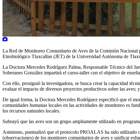
La Red de Monitoreo Comunitario de Aves de la Comisión Nacional par
Etnobiológico Tlaxcallan (JET) de la Universidad Autónoma de Tlaxc
La Doctora Mercedes Rodríguez Palma, Responsable Técnico del Jardín
Soberanes González impartirá el curso-taller con el objetivo de enseña
Con ello, prosiguió la investigadora, se busca crear la capacidad técn
evaluar el impacto de diversos proyectos productivos sobre las aves; 
De igual forma, la Doctora Mercedes Rodríguez especificó que el monit
comunidades humanas locales en las actividades de monitoreo es fund
los recursos naturales locales.
Subrayó que las aves son un grupo ampliamente utilizado en programas
Asimismo, puntualizó que el protocolo PROALAS ha sido utilizado con é
(observaciones) de los monitores comunitarios de aves y unificar esfu