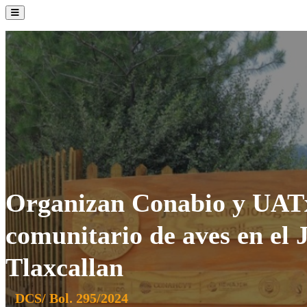
La Institución
Admisión
Oferta Académica
Servicios
Comunidad UATx
Organizan Conabio y UATx
comunitario de aves en el 
Tlaxcallan
DCS/ Bol. 295/2024