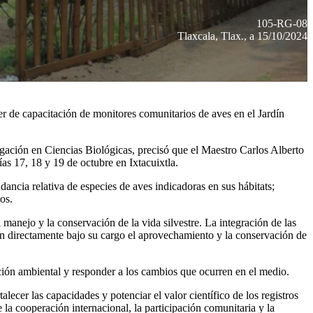
105-RG-08
Tlaxcala, Tlax., a 15/10/2024
 de capacitación de monitores comunitarios de aves en el Jardín
gación en Ciencias Biológicas, precisó que el Maestro Carlos Alberto
as 17, 18 y 19 de octubre en Ixtacuixtla.
ancia relativa de especies de aves indicadoras en sus hábitats;
os.
manejo y la conservación de la vida silvestre. La integración de las
n directamente bajo su cargo el aprovechamiento y la conservación de
ción ambiental y responder a los cambios que ocurren en el medio.
cer las capacidades y potenciar el valor científico de los registros
a cooperación internacional, la participación comunitaria y la