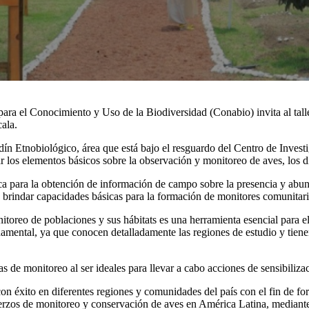
a el Conocimiento y Uso de la Biodiversidad (Conabio) invita al taller
ala.
 Etnobiológico, área que está bajo el resguardo del Centro de Investi
r los elementos básicos sobre la observación y monitoreo de aves, los dí
ica para la obtención de información de campo sobre la presencia y abund
y brindar capacidades básicas para la formación de monitores comunitari
oreo de poblaciones y sus hábitats es una herramienta esencial para el 
amental, ya que conocen detalladamente las regiones de estudio y tiene
 de monitoreo al ser ideales para llevar a cabo acciones de sensibiliza
xito en diferentes regiones y comunidades del país con el fin de fortale
erzos de monitoreo y conservación de aves en América Latina, mediante l