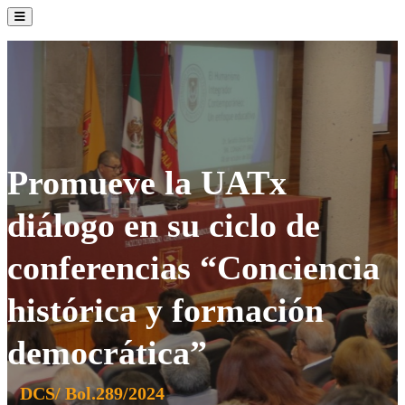
La Institución
Admisión
Oferta Académica
Servicios
Comunidad UATx
Promueve la UATx
diálogo en su ciclo de
conferencias “Conciencia
histórica y formación
democrática”
DCS/ Bol.289/2024