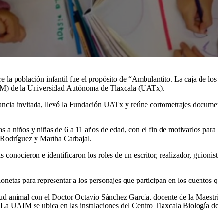
tre la población infantil fue el propósito de “Ambulantito. La caja de 
AIM) de la Universidad Autónoma de Tlaxcala (UATx).
ancia invitada, llevó la Fundación UATx y reúne cortometrajes docume
as a niños y niñas de 6 a 11 años de edad, con el fin de motivarlos para q
 Rodríguez y Martha Carbajal.
conocieron e identificaron los roles de un escritor, realizador, guionista
onetas para representar a los personajes que participan en los cuentos qu
lud animal con el Doctor Octavio Sánchez García, docente de la Maestrí
. La UAIM se ubica en las instalaciones del Centro Tlaxcala Biología d