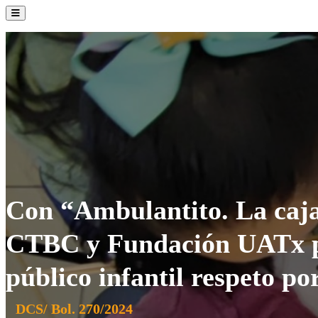
La Institución
Admisión
Oferta Académica
Servicios
Comunidad UATx
Con “Ambulantito. La caja 
CTBC y Fundación UATx 
público infantil respeto po
DCS/ Bol. 270/2024