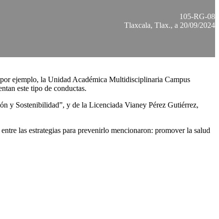
105-RG-08
Tlaxcala, Tlax., a 20/09/2024
 por ejemplo, la Unidad Académica Multidisciplinaria Campus
entan este tipo de conductas.
n y Sostenibilidad”, y de la Licenciada Vianey Pérez Gutiérrez,
 y entre las estrategias para prevenirlo mencionaron: promover la salud