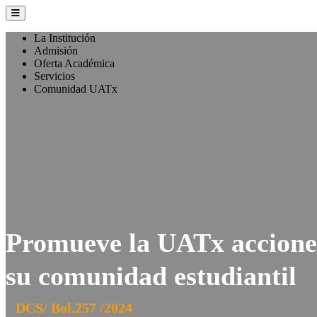
La Institución
Admisión
Oferta Académica
Servicios
Comunidad UATx
Promueve la UATx acciones
su comunidad estudiantil
DCS/ Bol.257 /2024