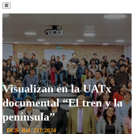
La Institución
Admisión
Oferta Académica
Servicios
Comunidad UATx
Visualizan en la UATx
documental “El tren y la
península”
DCS/ Bol. 231/2024