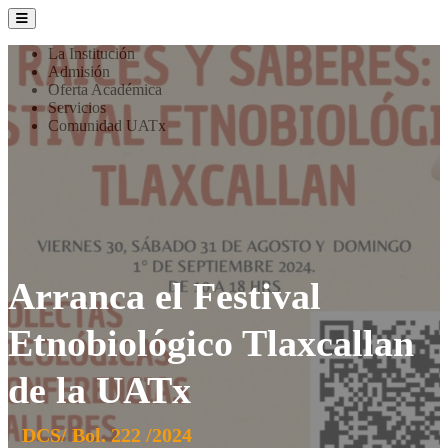
La Institución
Admisión
Oferta Académica
Servicios
Comunidad UATx
Arranca el Festival
Etnobiológico Tlaxcallan
de la UATx
DCS/ Bol. 222 /2024