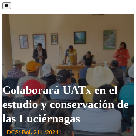
La Institución
Admisión
Oferta Académica
Servicios
Comunidad UATx
Colaborará UATx en el
estudio y conservación de
las Luciérnagas
DCS/ Bol. 214 /2024