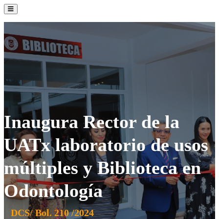
La Institución
Admisión
Oferta Académica
Servicios
Comunidad UATx
Inaugura Rector de la
UATx laboratorio de usos
múltiples y Biblioteca en
Odontología
DCS/ Bol. 210 /2024