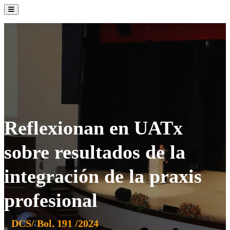
La Institución
Admisión
Oferta Académica
Servicios
Comunidad UATx
Reflexionan en UATx
sobre resultados de la
integración de la praxis
profesional
DCS/ Bol. 191 /2024