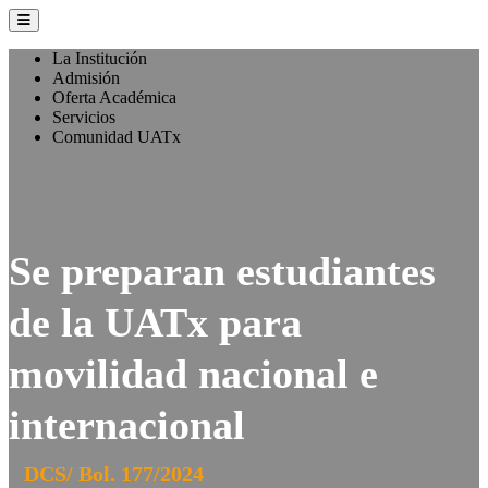
La Institución
Admisión
Oferta Académica
Servicios
Comunidad UATx
Se preparan estudiantes
de la UATx para
movilidad nacional e
internacional
DCS/ Bol. 177/2024