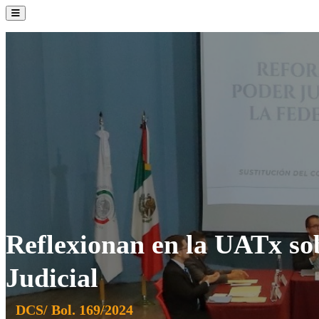
La Institución
Admisión
Oferta Académica
Servicios
Comunidad UATx
Reflexionan en la UATx so
Judicial
DCS/ Bol. 169/2024