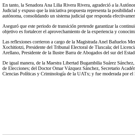
En tanto, la Senadora Ana Lilia Rivera Rivera, agradeció a la Autónom
Judicial y expuso que la iniciativa propuesta representa la posibilidad
autónoma, consolidando un sistema judicial que responda efectivament
Aseguró que este periodo de transición pretende garantizar la continui
objetivo es fortalecer el aprovechamiento de la experiencia y conocimie
Las reflexiones corrieron a cargo de la Magistrada Anel Bañuelos Men
Xochitiotzi, Presidente del Tribunal Electoral de Tlaxcala; del Lice
Arellano, Presidente de la Ilustre Barra de Abogados del sur del Esta
De igual manera, de la Maestra Libertad Bugambilia Suárez Sánchez, D
de Elecciones; del Doctor Omar Vázquez Sánchez, Secretario Académic
Ciencias Políticas y Criminología de la UATx; y fue moderada por el