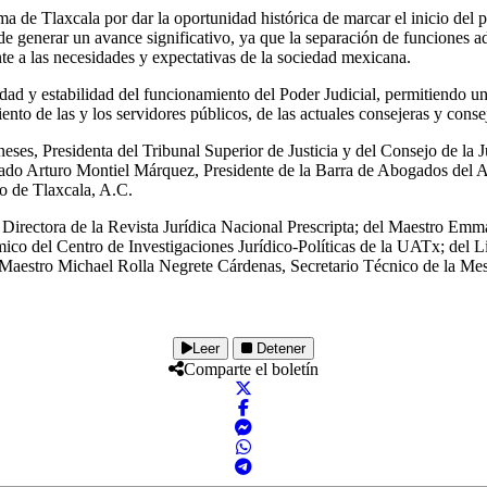
a de Tlaxcala por dar la oportunidad histórica de marcar el inicio del 
 de generar un avance significativo, ya que la separación de funciones ad
e a las necesidades y expectativas de la sociedad mexicana.
dad y estabilidad del funcionamiento del Poder Judicial, permitiendo un
nto de las y los servidores públicos, de las actuales consejeras y conse
eses, Presidenta del Tribunal Superior de Justicia y del Consejo de la
nciado Arturo Montiel Márquez, Presidente de la Barra de Abogados del
do de Tlaxcala, A.C.
irectora de la Revista Jurídica Nacional Prescripta; del Maestro Emma
o del Centro de Investigaciones Jurídico-Políticas de la UATx; del L
 Maestro Michael Rolla Negrete Cárdenas, Secretario Técnico de la Mes
Leer
Detener
Comparte el boletín