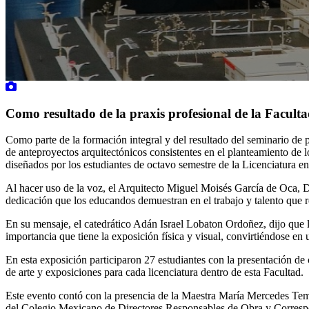
Como resultado de la praxis profesional de la Faculta
Como parte de la formación integral y del resultado del seminario de 
de anteproyectos arquitectónicos consistentes en el planteamiento de l
diseñados por los estudiantes de octavo semestre de la Licenciatura en 
Al hacer uso de la voz, el Arquitecto Miguel Moisés García de Oca, Dir
dedicación que los educandos demuestran en el trabajo y talento que re
En su mensaje, el catedrático Adán Israel Lobaton Ordoñez, dijo que
importancia que tiene la exposición física y visual, convirtiéndose en
En esta exposición participaron 27 estudiantes con la presentación d
de arte y exposiciones para cada licenciatura dentro de esta Facultad.
Este evento contó con la presencia de la Maestra María Mercedes Tem
del Colegio Mexicano de Directores Responsables de Obra y Correspon