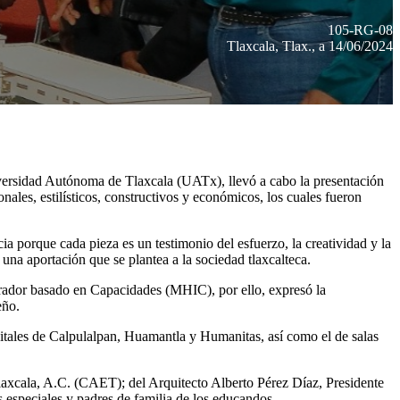
105-RG-08
Tlaxcala, Tlax., a 14/06/2024
niversidad Autónoma de Tlaxcala (UATx), llevó a cabo la presentación
ales, estilísticos, constructivos y económicos, los cuales fueron
ia porque cada pieza es un testimonio del esfuerzo, la creatividad y la
una aportación que se plantea a la sociedad tlaxcalteca.
rador basado en Capacidades (MHIC), por ello, expresó la
eño.
itales de Calpulalpan, Huamantla y Humanitas, así como el de salas
laxcala, A.C. (CAET); del Arquitecto Alberto Pérez Díaz, Presidente
especiales y padres de familia de los educandos.