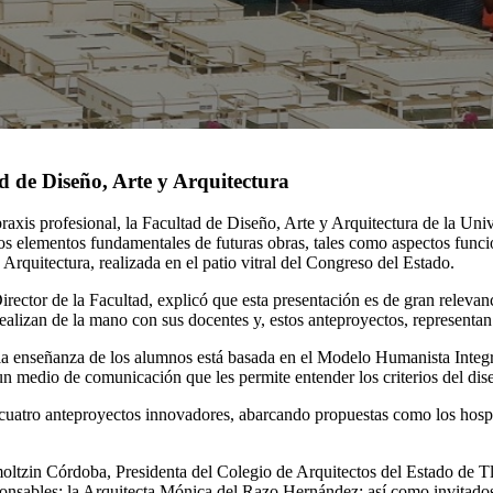
d de Diseño, Arte y Arquitectura
praxis profesional, la Facultad de Diseño, Arte y Arquitectura de la U
os elementos fundamentales de futuras obras, tales como aspectos funcion
Arquitectura, realizada en el patio vitral del Congreso del Estado.
ector de la Facultad, explicó que esta presentación es de gran relevanc
alizan de la mano con sus docentes y, estos anteproyectos, representan 
 la enseñanza de los alumnos está basada en el Modelo Humanista Integ
 un medio de comunicación que les permite entender los criterios del dis
e cuatro anteproyectos innovadores, abarcando propuestas como los hosp
oltzin Córdoba, Presidenta del Colegio de Arquitectos del Estado de T
sables; la Arquitecta Mónica del Razo Hernández; así como invitados 