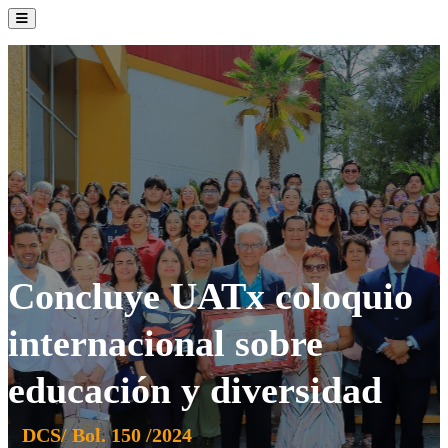
La Institución
Admisión
Oferta Académica
Servicios
Comunidad UATx
Concluye UATx coloquio
internacional sobre
educación y diversidad
DCS/ Bol. 150 /2024