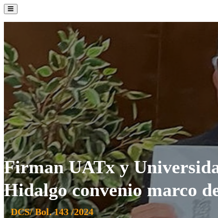
La Institución
Admisión
Oferta Académica
Servicios
Comunidad UATx
Firman UATx y Universid
Hidalgo convenio marco de
DCS/ Bol. 143 /2024