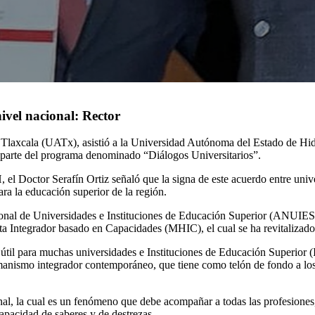
ivel nacional: Rector
e Tlaxcala (UATx), asistió a la Universidad Autónoma del Estado de 
r parte del programa denominado “Diálogos Universitarios”.
l Doctor Serafín Ortiz señaló que la signa de este acuerdo entre univ
ra la educación superior de la región.
ional de Universidades e Instituciones de Educación Superior (ANUIE
a Integrador basado en Capacidades (MHIC), el cual se ha revitalizado
il para muchas universidades e Instituciones de Educación Superior (IE
anismo integrador contemporáneo, que tiene como telón de fondo a los d
al, la cual es un fenómeno que debe acompañar a todas las profesiones
 capacidad de saberes y de destrezas.