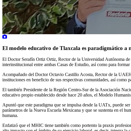
El modelo educativo de Tlaxcala es paradigmático a n
El Doctor Serafín Ortiz Ortiz, Rector de la Universidad Autónoma d
interinstitucional entre ambas Casas de Estudio, así como para forma
Acompañado del Doctor Octavio Castillo Acosta, Rector de la UAEH, e
instituciones en beneficio de sus respectivas comunidades, así como pa
El también Presidente de la Región Centro-Sur de la Asociación Nac
educativo propio establecido desde hace 20 años, el Modelo Humanist
Apuntó que este paradigma que se impulsa desde la UATx, puede ser út
parámetros de la Nueva Escuela Mexicana y que se sustenta en el hum
humana.
Enfatizó que el MHIC tiene también como portento la praxis profesion
alto impacto con el ámbito de su ejercicio laboral, es decir, integra la