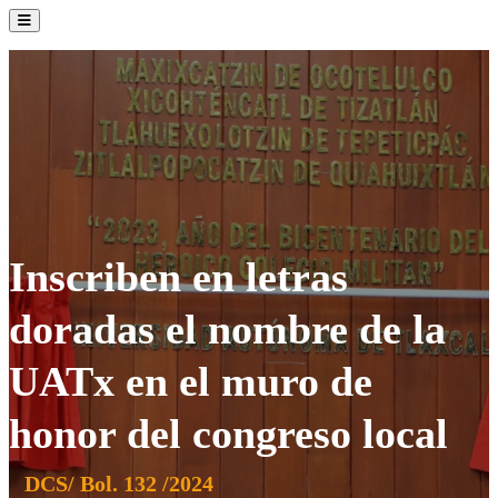
La Institución
Admisión
Oferta Académica
Servicios
Comunidad UATx
Inscriben en letras
doradas el nombre de la
UATx en el muro de
honor del congreso local
DCS/ Bol. 132 /2024