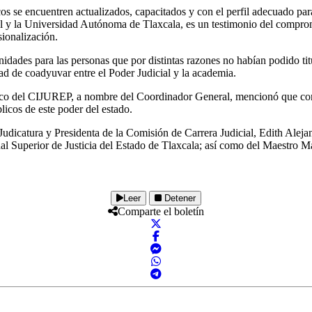
icos se encuentren actualizados, capacitados y con el perfil adecuado pa
cial y la Universidad Autónoma de Tlaxcala, es un testimonio del compr
sionalización.
ades para las personas que por distintas razones no habían podido titu
tad de coadyuvar entre el Poder Judicial y la academia.
 del CIJUREP, a nombre del Coordinador General, mencionó que con la
blicos de este poder del estado.
a Judicatura y Presidenta de la Comisión de Carrera Judicial, Edith Ale
unal Superior de Justicia del Estado de Tlaxcala; así como del Maestro M
Leer
Detener
Comparte el boletín