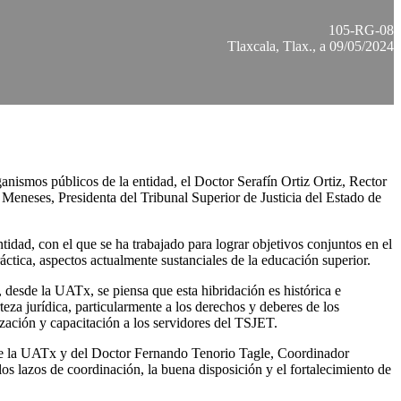
105-RG-08
Tlaxcala, Tlax., a 09/05/2024
ganismos públicos de la entidad, el Doctor Serafín Ortiz Ortiz, Rector
eneses, Presidenta del Tribunal Superior de Justicia del Estado de
tidad, con el que se ha trabajado para lograr objetivos conjuntos en el
práctica, aspectos actualmente sustanciales de la educación superior.
 desde la UATx, se piensa que esta hibridación es histórica e
eza jurídica, particularmente a los derechos y deberes de los
ización y capacitación a los servidores del TSJET.
r de la UATx y del Doctor Fernando Tenorio Tagle, Coordinador
s lazos de coordinación, la buena disposición y el fortalecimiento de