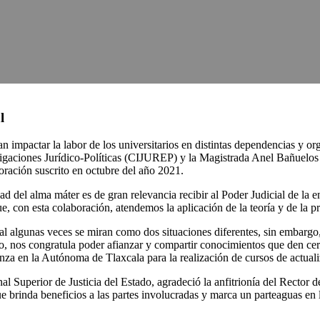
l
 impactar la labor de los universitarios en distintas dependencias y or
gaciones Jurídico-Políticas (CIJUREP) y la Magistrada Anel Bañuelos M
ración suscrito en octubre del año 2021.
 del alma máter es de gran relevancia recibir al Poder Judicial de la en
que, con esta colaboración, atendemos la aplicación de la teoría y de la 
nal algunas veces se miran como dos situaciones diferentes, sin embargo,
lo, nos congratula poder afianzar y compartir conocimientos que den cert
anza en la Autónoma de Tlaxcala para la realización de cursos de actual
al Superior de Justicia del Estado, agradeció la anfitrionía del Recto
brinda beneficios a las partes involucradas y marca un parteaguas en lo