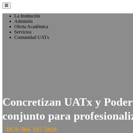
La Institución
Admisión
Oferta Académica
Servicios
Comunidad UATx
Concretizan UATx y Poder 
conjunto para profesionali
DCS/ Bol. 115 /2024