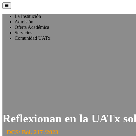
La Institución
Admisión
Oferta Académica
Servicios
Comunidad UATx
Reflexionan en la UATx so
DCS/ Bol. 217 /2023