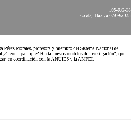
105-RG-08
Tlaxcala, Tlax., a 07/09/2023
Rosa Pérez Morales, profesora y miembro del Sistema Nacional de
al ¿Ciencia para qué? Hacia nuevos modelos de investigación”, que
alazar, en coordinación con la ANUIES y la AMPEI.