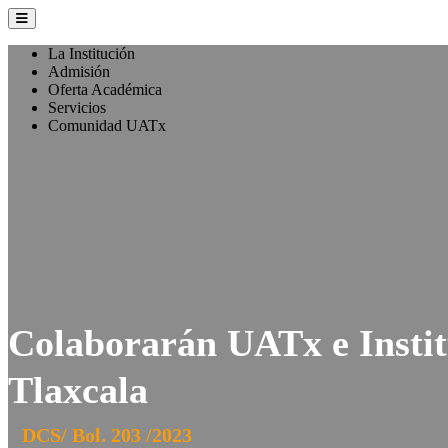
La Institución
Admisión
Oferta Académica
Servicios
Comunidad UATx
Colaborarán UATx e Instit
Tlaxcala
DCS/ Bol. 203 /2023