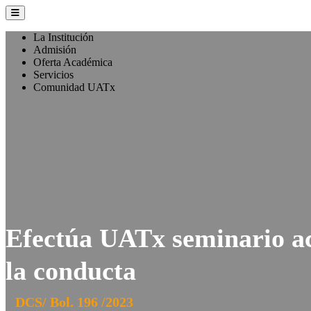
La Institución
Admisión
Oferta Académica
Servicios
Comunidad UATx
Efectúa UATx seminario ace
la conducta
DCS/ Bol. 196 /2023