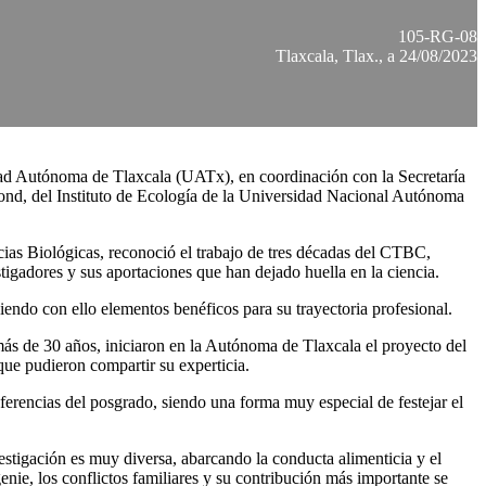
105-RG-08
Tlaxcala, Tlax., a 24/08/2023
dad Autónoma de Tlaxcala (UATx), en coordinación con la Secretaría
ond, del Instituto de Ecología de la Universidad Nacional Autónoma
ias Biológicas, reconoció el trabajo de tres décadas del CTBC,
tigadores y sus aportaciones que han dejado huella en la ciencia.
niendo con ello elementos benéficos para su trayectoria profesional.
s de 30 años, iniciaron en la Autónoma de Tlaxcala el proyecto del
que pudieron compartir su experticia.
rencias del posgrado, siendo una forma muy especial de festejar el
vestigación es muy diversa, abarcando la conducta alimenticia y el
genie, los conflictos familiares y su contribución más importante se