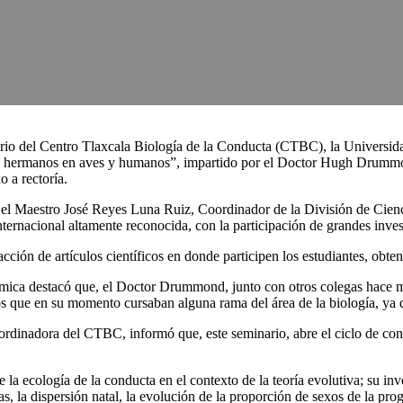
ario del Centro Tlaxcala Biología de la Conducta (CTBC), la Universi
ntre hermanos en aves y humanos”, impartido por el Doctor Hugh Drumm
 a rectoría.
 el Maestro José Reyes Luna Ruiz, Coordinador de la División de Cienc
ternacional altamente reconocida, con la participación de grandes inves
cción de artículos científicos en donde participen los estudiantes, obte
mica destacó que, el Doctor Drummond, junto con otros colegas hace má
os que en su momento cursaban alguna rama del área de la biología, ya 
inadora del CTBC, informó que, este seminario, abre el ciclo de confe
la ecología de la conducta en el contexto de la teoría evolutiva; su in
as, la dispersión natal, la evolución de la proporción de sexos de la pro