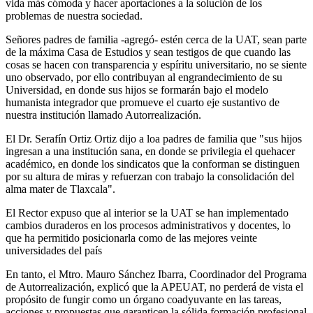
vida más cómoda y hacer aportaciones a la solución de los
problemas de nuestra sociedad.
Señores padres de familia -agregó- estén cerca de la UAT, sean parte
de la máxima Casa de Estudios y sean testigos de que cuando las
cosas se hacen con transparencia y espíritu universitario, no se siente
uno observado, por ello contribuyan al engrandecimiento de su
Universidad, en donde sus hijos se formarán bajo el modelo
humanista integrador que promueve el cuarto eje sustantivo de
nuestra institución llamado Autorrealización.
El Dr. Serafín Ortiz Ortiz dijo a loa padres de familia que "sus hijos
ingresan a una institución sana, en donde se privilegia el quehacer
académico, en donde los sindicatos que la conforman se distinguen
por su altura de miras y refuerzan con trabajo la consolidación del
alma mater de Tlaxcala".
El Rector expuso que al interior se la UAT se han implementado
cambios duraderos en los procesos administrativos y docentes, lo
que ha permitido posicionarla como de las mejores veinte
universidades del país
En tanto, el Mtro. Mauro Sánchez Ibarra, Coordinador del Programa
de Autorrealización, explicó que la APEUAT, no perderá de vista el
propósito de fungir como un órgano coadyuvante en las tareas,
acciones y propuestas que garanticen la sólida formación profesional