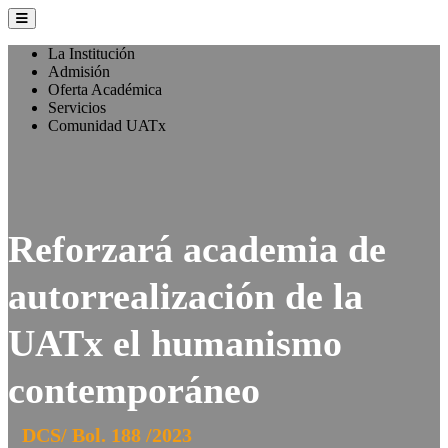
La Institución
Admisión
Oferta Académica
Servicios
Comunidad UATx
Reforzará academia de
autorrealización de la
UATx el humanismo
contemporáneo
DCS/ Bol. 188 /2023