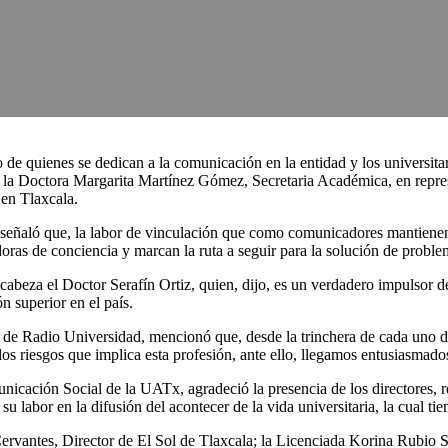
 quienes se dedican a la comunicación en la entidad y los universitari
ró la Doctora Margarita Martínez Gómez, Secretaria Académica, en repre
 en Tlaxcala.
señaló que, la labor de vinculación que como comunicadores mantienen 
oras de conciencia y marcan la ruta a seguir para la solución de proble
encabeza el Doctor Serafín Ortiz, quien, dijo, es un verdadero impuls
n superior en el país.
 de Radio Universidad, mencionó que, desde la trinchera de cada uno d
 los riesgos que implica esta profesión, ante ello, llegamos entusiasmad
icación Social de la UATx, agradeció la presencia de los directores, r
su labor en la difusión del acontecer de la vida universitaria, la cual t
vantes, Director de El Sol de Tlaxcala; la Licenciada Korina Rubio Sá