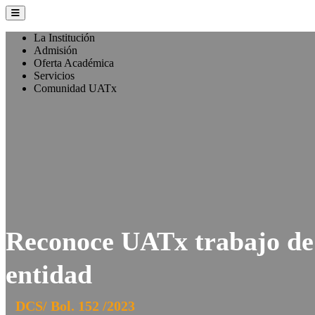
La Institución
Admisión
Oferta Académica
Servicios
Comunidad UATx
Reconoce UATx trabajo de 
entidad
DCS/ Bol. 152 /2023