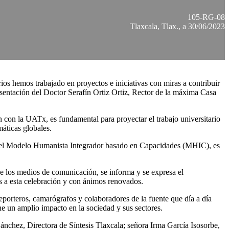
105-RG-08
Tlaxcala, Tlax., a 30/06/2023
os hemos trabajado en proyectos e iniciativas con miras a contribuir
sentación del Doctor Serafín Ortiz Ortiz, Rector de la máxima Casa
con la UATx, es fundamental para proyectar el trabajo universitario
máticas globales.
or del Modelo Humanista Integrador basado en Capacidades (MHIC), es
e los medios de comunicación, se informa y se expresa el
os a esta celebración y con ánimos renovados.
eporteros, camarógrafos y colaboradores de la fuente que día a día
iene un amplio impacto en la sociedad y sus sectores.
nchez, Directora de Síntesis Tlaxcala; señora Irma García Isosorbe,