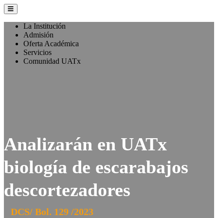
La Institución
Admisión
Oferta Académica
Servicios
Comunidad UATx
Analizarán en UATx
biología de escarabajos
descortezadores
DCS/ Bol. 129 /2023