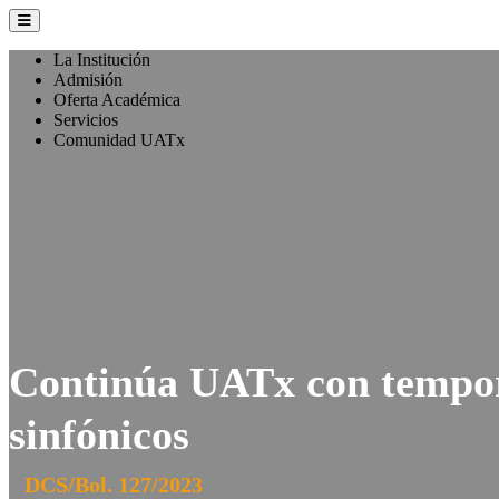
La Institución
Admisión
Oferta Académica
Servicios
Comunidad UATx
Continúa UATx con tempor
sinfónicos
DCS/Bol. 127/2023