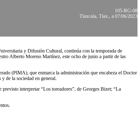
105-RG-08
Tlaxcala, Tlax., a 07/06/2023
niversitaria y Difusión Cultural, continúa con la temporada de
tro Alberto Moreno Martínez, este ocho de junio a partir de las
celerado (PIMA), que enmarca la administración que encabeza el Doctor
s y de la sociedad en general.
ene previsto interpretar “Los toreadores”, de Georges Bizet; “La
entos.