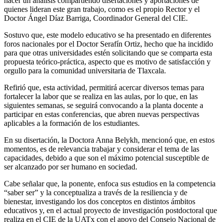
hacer un análisis compartiendo disertaciones y aportaciones de
quienes lideran este gran trabajo, como es el propio Rector y el
Doctor Ángel Díaz Barriga, Coordinador General del CIE.
Sostuvo que, este modelo educativo se ha presentado en diferentes
foros nacionales por el Doctor Serafín Ortiz, hecho que ha incidido
para que otras universidades estén solicitando que se comparta esta
propuesta teórico-práctica, aspecto que es motivo de satisfacción y
orgullo para la comunidad universitaria de Tlaxcala.
Refirió que, esta actividad, permitirá acercar diversos temas para
fortalecer la labor que se realiza en las aulas, por lo que, en las
siguientes semanas, se seguirá convocando a la planta docente a
participar en estas conferencias, que abren nuevas perspectivas
aplicables a la formación de los estudiantes.
En su disertación, la Doctora Anna Belykh, mencionó que, en estos
momentos, es de relevancia trabajar y considerar el tema de las
capacidades, debido a que son el máximo potencial susceptible de
ser alcanzado por ser humano en sociedad.
Cabe señalar que, la ponente, enfoca sus estudios en la competencia
“saber ser” y la conceptualiza a través de la resiliencia y de
bienestar, investigando los dos conceptos en distintos ámbitos
educativos y, en el actual proyecto de investigación postdoctoral que
realiza en el CIE de la UATx con el apoyo del Consejo Nacional de