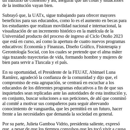
un máximo de consenso y así, asegurar que las cosas y situaciones
de la institución vayan bien.
Subrayó que, la UATx, sigue trabajando para ofrecer mayores
beneficios para sus educandos, como lo es el aumento en becas para
los estudiantes que realizan movilidad nacional e internacional, la
visualización de un incremento histórico en la matrícula de la
Universidad producto del proceso de ingreso al Ciclo Otoño 2023
que está en curso, así como la apertura de cuatro nuevos programas
educativos: Economía y Finanzas, Diseño Gráfico, Fisioterapia y
Gerontología Social, con los cuales se pretende que el alma máter
siga trazando trayectorias de vida, formando hombre y mujeres de
bien para servir a Tlaxcala y el país.
En su oportunidad, el Presidente de la FEUAT, Abimael Luna
Ramírez, agradeció la confianza de la comunidad y dijo que, el
compromiso de esta agrupación, se centrará en escuchar a los
educandos de los diferentes programas educativos a fin de que sus
inquietudes sean replicadas ante las autoridades de esta institución y,
en conjunto, buscar soluciones a sus peticiones, de ahí que conminó
al comité a motivar sus compañeros para seguir abrevando
conocimiento de vanguardia, que les permitirá en un futuro, hacer
frente a las necesidades que demanda la sociedad en general.
Por su parte, Julieta Gamboa Vidrio, presidenta saliente, expresó
que, a pesar de que los tiempos convulsos que les tocó vivir a causa