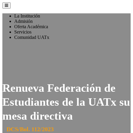
La Institución
Admisión
Oferta Académica
Servicios
Comunidad UATx
Renueva Federación de
Estudiantes de la UATx su
mesa directiva
DCS/Bol. 112/2023