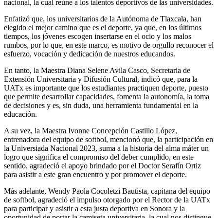
nacional, la cual reúne a los talentos deportivos de las universidades.
Enfatizó que, los universitarios de la Autónoma de Tlaxcala, han
elegido el mejor camino que es el deporte, ya que, en los últimos
tiempos, los jóvenes escogen insertarse en el ocio y los malos
rumbos, por lo que, en este marco, es motivo de orgullo reconocer el
esfuerzo, vocación y dedicación de nuestros educandos.
En tanto, la Maestra Diana Selene Avila Casco, Secretaria de
Extensión Universitaria y Difusión Cultural, indicó que, para la
UATx es importante que los estudiantes practiquen deporte, puesto
que permite desarrollar capacidades, fomenta la autonomía, la toma
de decisiones y es, sin duda, una herramienta fundamental en la
educación.
A su vez, la Maestra Ivonne Concepción Castillo López,
entrenadora del equipo de softbol, mencionó que, la participación en
la Universiada Nacional 2023, suma a la historia del alma máter un
logro que significa el compromiso del deber cumplido, en este
sentido, agradeció el apoyo brindado por el Doctor Serafín Ortiz
para asistir a este gran encuentro y por promover el deporte.
Más adelante, Wendy Paola Cocoletzi Bautista, capitana del equipo
de softbol, agradeció el impulso otorgado por el Rector de la UATx
para participar y asistir a esta justa deportiva en Sonora y la
oportunidad de portar la camiseta universitaria, la cual nos distingue