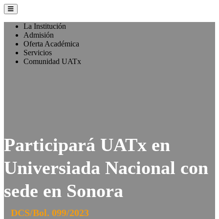
La Institución
Admisión
Oferta Académica
Servicios
Comunidad UATx
Participará UATx en
Universiada Nacional con
sede en Sonora
DCS/Bol. 099/2023