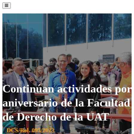
La Institución
Admisión
Oferta Académica
Servicios
Comunidad UATx
Continúan actividades por
aniversario de la Facultad
de Derecho de la UAT
DCS/Bol. 095/2023