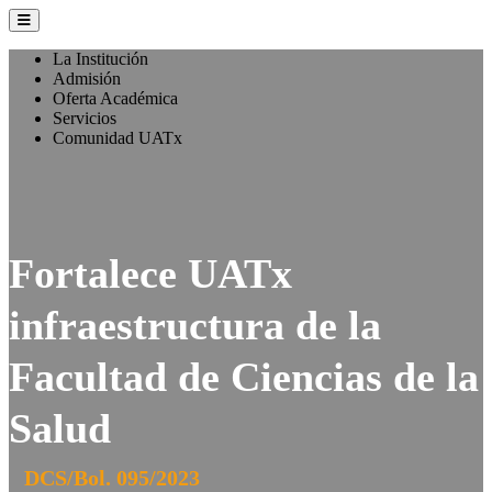
La Institución
Admisión
Oferta Académica
Servicios
Comunidad UATx
Fortalece UATx
infraestructura de la
Facultad de Ciencias de la
Salud
DCS/Bol. 095/2023