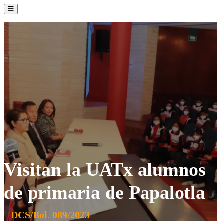
La Institución
Admisión
Oferta Académica
Servicios
Comunidad UATx
Visitan la UATx alumnos
de primaria de Papalotla
DCS/Bol. 089/2023