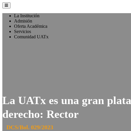
La Institución
Admisión
Oferta Académica
Servicios
Comunidad UATx
La UATx es una gran plataf
derecho: Rector
DCS/Bol. 029/2023