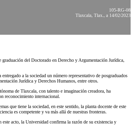
105-RG-08
Tlaxcala, Tlax., a 14/02/2023
de graduación del Doctorado en Derecho y Argumentación Jurídica,
 ha entregado a la sociedad un número representativo de posgraduados
mentación Jurídica y Derechos Humanos, entre otros.
Autónoma de Tlaxcala, con talento e imaginación creadora, ha
con reconocimiento internacional.
mas que tiene la sociedad, en este sentido, la planta docente de este
 ciencia es competente y va más allá de nuestras fronteras.
te acto, la Universidad confirma la razón de su existencia y
.