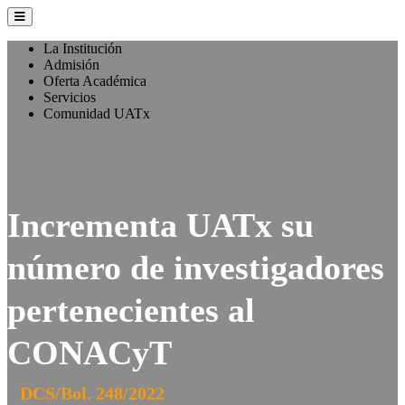
La Institución
Admisión
Oferta Académica
Servicios
Comunidad UATx
Incrementa UATx su
número de investigadores
pertenecientes al
CONACyT
DCS/Bol. 248/2022