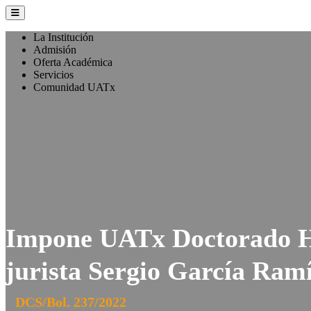
La Institución
Admisión
Oferta Académica
Servicios
Comunidad UATx
Impone UATx Doctorado H
jurista Sergio García Ram
DCS/Bol. 237/2022