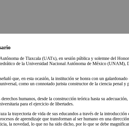
sario
d Autónoma de Tlaxcala (UATx), en sesión pública y solemne del Honor
catedrático de la Universidad Nacional Autónoma de México (UNAM), D
señaló que, en esta ocasión, la institución se honra con un galardonad
niversal, como un connotado jurista constructor de la ciencia penal y p
derechos humanos, desde la construcción teórica hasta su adecuación, de
ersitaria para el ejercicio de libertades.
a la trayectoria de vida de sus educandos a través de la introducción de
procesos de aprendizaje que transforman al ser humano en una dirección 
ticia, la novedad, lo que no ha sido dicho, por lo que se debe magnifica