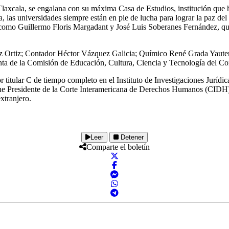
Tlaxcala, se engalana con su máxima Casa de Estudios, institución que 
 las universidades siempre están en pie de lucha para lograr la paz del
s como Guillermo Floris Margadant y José Luis Soberanes Fernández, qui
Ortiz Ortiz; Contador Héctor Vázquez Galicia; Químico René Grada Ya
nta de la Comisión de Educación, Cultura, Ciencia y Tecnología del Con
 titular C de tiempo completo en el Instituto de Investigaciones Juríd
ue Presidente de la Corte Interamericana de Derechos Humanos (CIDH), 
xtranjero.
Leer
Detener
Comparte el boletín