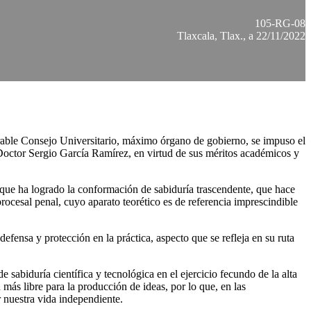
105-RG-08
Tlaxcala, Tlax., a 22/11/2022
able Consejo Universitario, máximo órgano de gobierno, se impuso el
octor Sergio García Ramírez, en virtud de sus méritos académicos y
o que ha logrado la conformación de sabiduría trascendente, que hace
rocesal penal, cuyo aparato teorético es de referencia imprescindible
fensa y protección en la práctica, aspecto que se refleja en su ruta
 sabiduría científica y tecnológica en el ejercicio fecundo de la alta
más libre para la producción de ideas, por lo que, en las
r nuestra vida independiente.