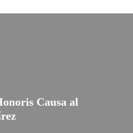
onoris Causa al
írez