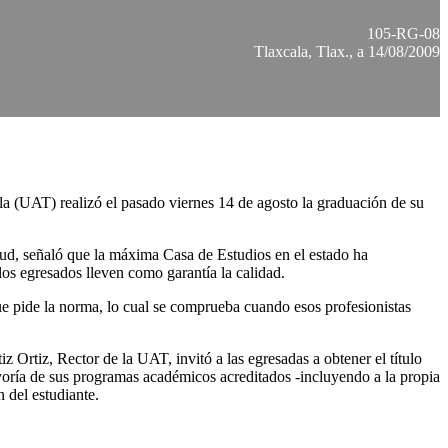
105-RG-08
Tlaxcala, Tlax., a 14/08/2009
a (UAT) realizó el pasado viernes 14 de agosto la graduación de su
alud, señaló que la máxima Casa de Estudios en el estado ha
los egresados lleven como garantía la calidad.
ue pide la norma, lo cual se comprueba cuando esos profesionistas
 Ortiz, Rector de la UAT, invitó a las egresadas a obtener el título
yoría de sus programas académicos acreditados -incluyendo a la propia
n del estudiante.