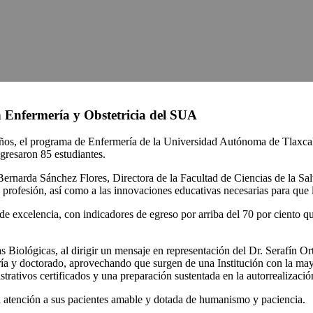
n Enfermería y Obstetricia del SUA
años, el programa de Enfermería de la Universidad Autónoma de Tlaxcal
gresaron 85 estudiantes.
 Bernarda Sánchez Flores, Directora de la Facultad de Ciencias de la S
a profesión, así como a las innovaciones educativas necesarias para que 
e excelencia, con indicadores de egreso por arriba del 70 por ciento q
iológicas, al dirigir un mensaje en representación del Dr. Serafín Ortiz
stría y doctorado, aprovechando que surgen de una Institución con la ma
trativos certificados y una preparación sustentada en la autorrealizació
a atención a sus pacientes amable y dotada de humanismo y paciencia.