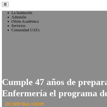
La Institución
Admisión
Oferta Académica
Servicios
Comunidad UATx
Cumple 47 años de prepara
Enfermería el programa d
DCSRP/Bol-118/09