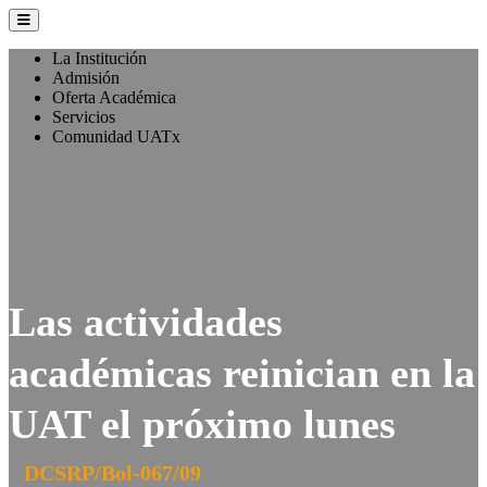
La Institución
Admisión
Oferta Académica
Servicios
Comunidad UATx
Las actividades
académicas reinician en la
UAT el próximo lunes
DCSRP/Bol-067/09