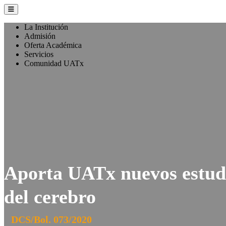
La Institución
Admisión
Oferta Académica
Servicios
Comunidad UATx
Aporta UATx nuevos estudi
del cerebro
DCS/Bol. 073/2020