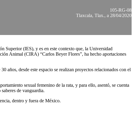
105-RG-08
Tlaxcala, Tlax., a 28/04/2020
ión Superior (IES), y es en este contexto que, la Universidad
ucción Animal (CIRA) “Carlos Beyer Flores”, ha hecho aportaciones
 30 años, desde este espacio se realizan proyectos relacionados con el
portamiento sexual femenino de la rata, y para ello, asentó, se cuenta
 saberes de vanguardia.
encia, dentro y fuera de México.