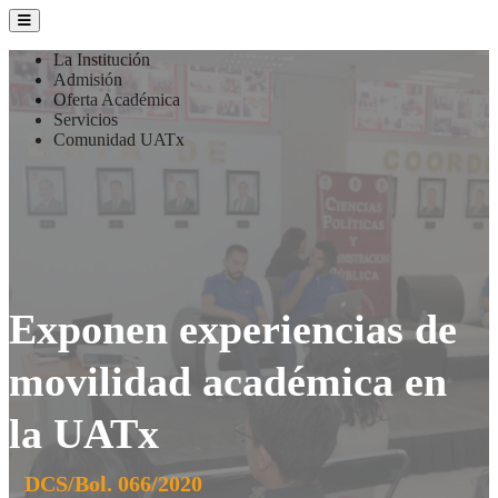
La Institución
Admisión
Oferta Académica
Servicios
Comunidad UATx
Exponen experiencias de
movilidad académica en
la UATx
DCS/Bol. 066/2020