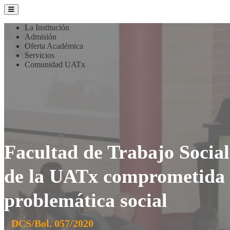
La Institución
Admisión
Oferta Académica
Servicios
Comunidad UATx
Facultad de Trabajo Social
de la UATx comprometida c
problemática social
DCS/Bol. 057/2020