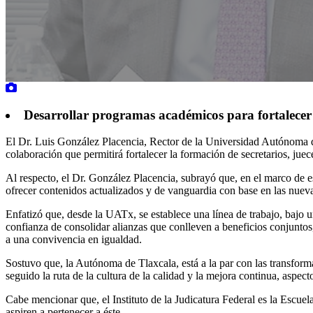
Desarrollar programas académicos para fortalecer 
El Dr. Luis González Placencia, Rector de la Universidad Autónoma de
colaboración que permitirá fortalecer la formación de secretarios, juec
Al respecto, el Dr. González Placencia, subrayó que, en el marco de e
ofrecer contenidos actualizados y de vanguardia con base en las nueva
Enfatizó que, desde la UATx, se establece una línea de trabajo, bajo u
confianza de consolidar alianzas que conlleven a beneficios conjunto
a una convivencia en igualdad.
Sostuvo que, la Autónoma de Tlaxcala, está a la par con las transforma
seguido la ruta de la cultura de la calidad y la mejora continua, aspec
Cabe mencionar que, el Instituto de la Judicatura Federal es la Escue
aspiren a pertenecer a éste.