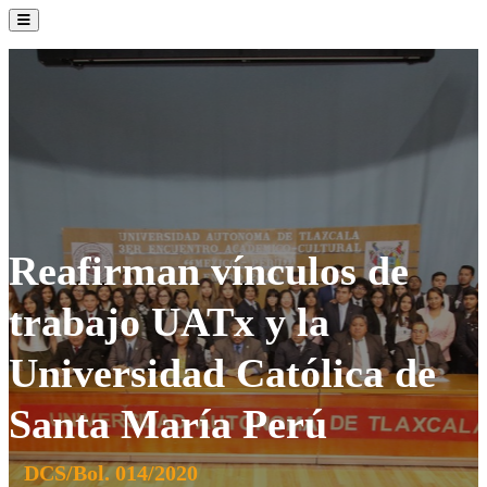
La Institución
Admisión
Oferta Académica
Servicios
Comunidad UATx
Reafirman vínculos de
trabajo UATx y la
Universidad Católica de
Santa María Perú
DCS/Bol. 014/2020