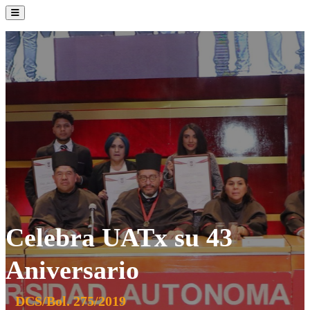
La Institución
Admisión
Oferta Académica
Servicios
Comunidad UATx
Celebra UATx su 43
Aniversario
DCS/Bol. 275/2019