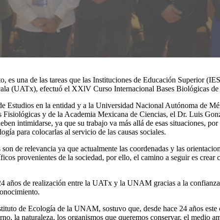
, es una de las tareas que las Instituciones de Educación Superior (IES),
ala (UATx), efectuó el XXlV Curso Internacional Bases Biológicas de la
a de Estudios en la entidad y a la Universidad Nacional Autónoma de 
 Fisiológicas y de la Academia Mexicana de Ciencias, el Dr. Luis Gon
deben intimidarse, ya que su trabajo va más allá de esas situaciones, por
ía para colocarlas al servicio de las causas sociales.
jos son de relevancia ya que actualmente las coordenadas y las orientacio
ficos provenientes de la sociedad, por ello, el camino a seguir es crear
24 años de realización entre la UATx y la UNAM gracias a la confianza m
conocimiento.
stituto de Ecología de la UNAM, sostuvo que, desde hace 24 años este cu
torno, la naturaleza, los organismos que queremos conservar, el medio a