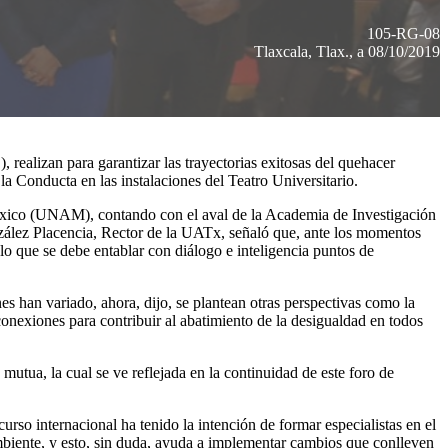
105-RG-08
Tlaxcala, Tlax., a 08/10/2019
 realizan para garantizar las trayectorias exitosas del quehacer
 Conducta en las instalaciones del Teatro Universitario.
México (UNAM), contando con el aval de la Academia de Investigación
zález Placencia, Rector de la UATx, señaló que, ante los momentos
 lo que se debe entablar con diálogo e inteligencia puntos de
nes han variado, ahora, dijo, se plantean otras perspectivas como la
 conexiones para contribuir al abatimiento de la desigualdad en todos
utua, la cual se ve reflejada en la continuidad de este foro de
rso internacional ha tenido la intención de formar especialistas en el
mbiente, y esto, sin duda, ayuda a implementar cambios que conlleven