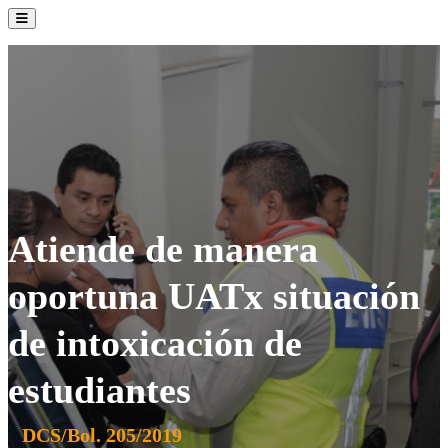
La Institución
Admisión
Oferta Académica
Servicios
Comunidad UATx
Atiende de manera
oportuna UATx situación
de intoxicación de
estudiantes
DCS/Bol. 205/2019