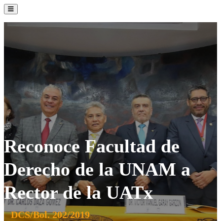
La Institución
Admisión
Oferta Académica
Servicios
Comunidad UATx
Reconoce Facultad de
Derecho de la UNAM a
Rector de la UATx
DCS/Bol. 202/2019