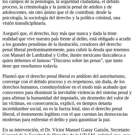
los campos de la penología, la seguridad ciudadana, el debido
proceso, la criminología y la justicia penal de adultos y de
adolescentes, sin otro ánimo que el de contribuir, desde la
psicología, la sociología del derecho y la política criminal, una
visión transdiciplinaria.
Aseguró que, el derecho, hoy más que nunca y dada la triste
realidad que vive nuestro país frente al delito, está obligado a acudir
a los grandes penalistas de la ilustración, creadores del derecho
penal liberal predominantemente, para cubrir la deuda que tenemos
con Manuel de Lardizabal y Uribe, ilustre mexicano tlaxcalteca a
quien debemos el famoso “Discurso sobre las penas”, que tanto
tiene que enseñarnos todavía.
Planteó que el derecho penal liberal es antídoto del autoritarismo,
converge con el debido proceso y es respetuoso, sin duda, de los
derechos humanos, constituyéndose en el modo más acabado que
conocemos para disminuir la inevitable violencia del sistema penal y
para afirmar la humanidad del imputado, sin desmedro del valor de
las víctimas, en consecuencia, explicó, en tiempos detanta
incertidumbre social, no es la fuerza letal, sino el derecho penal
liberal, el instrumento legítimo con el que cuentan las democracias
modernas para enfrentar el delito y para garantizar la paz.
En su intervención, el Dr. Víctor Manuel Garay Garzón, Secretario