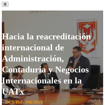
La Institución
Admisión
Oferta Académica
Servicios
Comunidad UATx
Hacia la reacreditación
internacional de
Administración,
Contaduría y Negocios
Internacionales en la
UATx
DCS/Bol. 196/2019